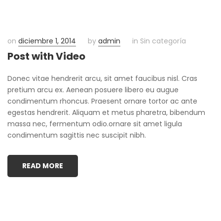
Necesarias
on
diciembre 1, 2014
by
admin
in Sin categoría
Estas
Post with Video
cookies no
son
Donec vitae hendrerit arcu, sit amet faucibus nisl. Cras
opcionales.
Son
pretium arcu ex. Aenean posuere libero eu augue
necesarias
condimentum rhoncus. Praesent ornare tortor ac ante
para que
egestas hendrerit. Aliquam et metus pharetra, bibendum
funcione la
massa nec, fermentum odio.ornare sit amet ligula
web.
condimentum sagittis nec suscipit nibh.
Estadísticas
READ MORE
Para que
podamos
mejorar la
funcionalidad
y estructura