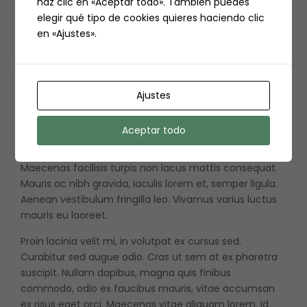
haz clic en «Aceptar todo». También puedes
nunc pulvinar eu. Maecenas id metus lacus. Aliquam at
elegir qué tipo de cookies quieres haciendo clic
lobortis sapien. Praesent et neque risus. Pellentesque
en «Ajustes».
habitant morbi tristique senectus et netus et
malesuada fames ac turpis egestas. Sed euismod erat
nec tellus efficitur rutrum.
Ajustes
Maecenas finibus odio felis. Mauris elementum nulla a
nibh consectetur, sed suscipit tellus rhoncus. Praesent
Aceptar todo
imperdiet elit maximus, facilisis nibh eget, convallis
nibh. Morbi a elit est. Vivamus vitae dictum enim.
Maecenas facilisis turpis non lacus mattis consequat.
Mauris ac nibh gravida, iaculis lorem et, semper ligula.
Aenean vestibulum fringilla leo. Vivamus varius luctus
mauris eu laoreet.
Proin lacinia velit mi, in volutpat ex cursus sed.
Curabitur sed augue odio. Cras ut sem at ex pharetra
suscipit. Nullam dapibus, magna quis finibus
commodo, odio ex faucibus mauris, vitae accumsan
ex risus eget orci. Maecenas vitae aliquam lorem, id