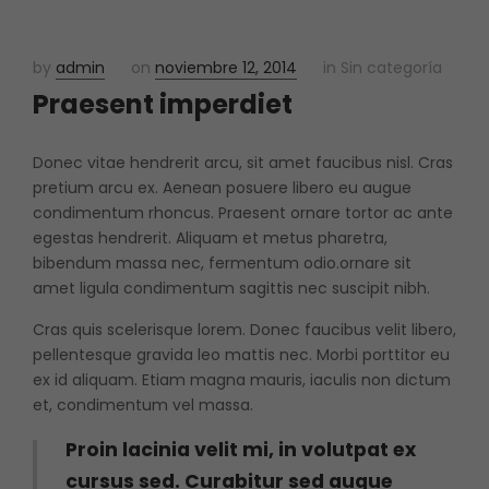
by
admin
on
noviembre 12, 2014
in Sin categoría
Praesent imperdiet
Donec vitae hendrerit arcu, sit amet faucibus nisl. Cras
pretium arcu ex. Aenean posuere libero eu augue
condimentum rhoncus. Praesent ornare tortor ac ante
egestas hendrerit. Aliquam et metus pharetra,
bibendum massa nec, fermentum odio.ornare sit
amet ligula condimentum sagittis nec suscipit nibh.
Cras quis scelerisque lorem. Donec faucibus velit libero,
pellentesque gravida leo mattis nec. Morbi porttitor eu
ex id aliquam. Etiam magna mauris, iaculis non dictum
et, condimentum vel massa.
Proin lacinia velit mi, in volutpat ex
cursus sed. Curabitur sed augue