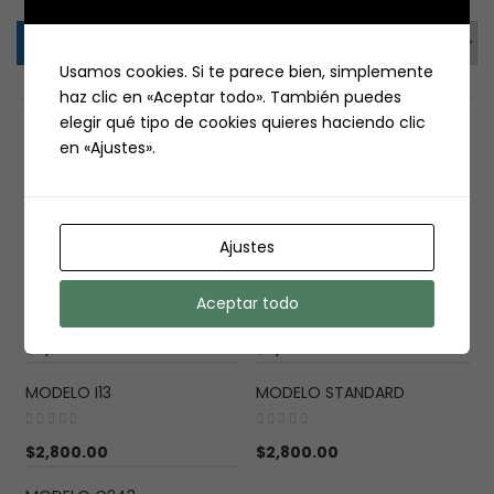
Sort by:
Usamos cookies. Si te parece bien, simplemente
haz clic en «Aceptar todo». También puedes
elegir qué tipo de cookies quieres haciendo clic
en «Ajustes».
MODELO M110
MODELO AP5
$
2,800.00
$
2,800.00
Ajustes
MODELO 271
MODELO C4
Aceptar todo
$
2,800.00
$
2,800.00
MODELO I13
MODELO STANDARD
$
2,800.00
$
2,800.00